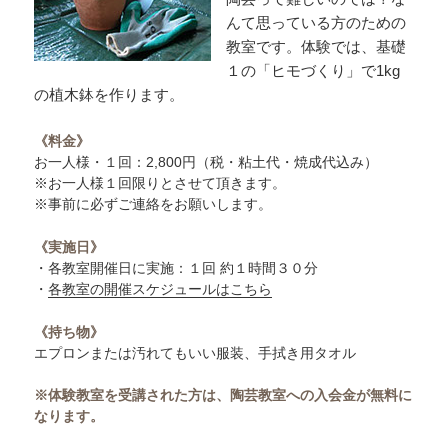
んて思っている方のための
教室です。体験では、基礎
１の「ヒモづくり」で1kg
の植木鉢を作ります。
《料金》
お一人様・１回：2,800円（税・粘土代・焼成代込み）
※お一人様１回限りとさせて頂きます。
※事前に必ずご連絡をお願いします。
《実施日》
・各教室開催日に実施：１回 約１時間３０分
・
各教室の開催スケジュールはこちら
《持ち物》
エプロンまたは汚れてもいい服装、手拭き用タオル
※体験教室を受講された方は、陶芸教室への入会金が無料に
なります。