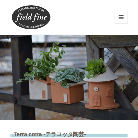
メニュ
ーとウ
ィジェ
field fine
ット
Terra cotta -テラコッタ陶芸-