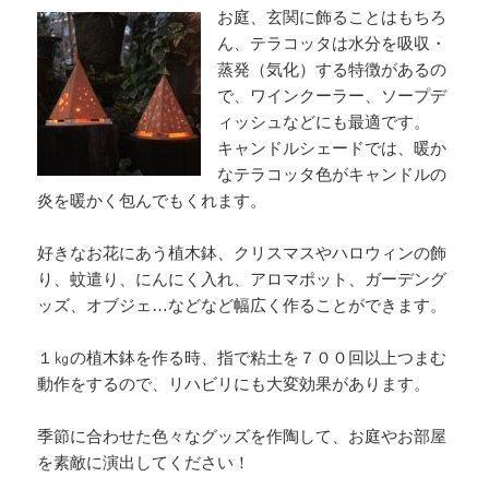
お庭、玄関に飾ることはもちろ
ん、テラコッタは水分を吸収・
蒸発（気化）する特徴があるの
で、ワインクーラー、ソープデ
ィッシュなどにも最適です。
キャンドルシェードでは、暖か
なテラコッタ色がキャンドルの
炎を暖かく包んでもくれます。
好きなお花にあう植木鉢、クリスマスやハロウィンの飾
り、蚊遣り、にんにく入れ、アロマポット、ガーデング
ッズ、オブジェ…などなど幅広く作ることができます。
１㎏の植木鉢を作る時、指で粘土を７００回以上つまむ
動作をするので、リハビリにも大変効果があります。
季節に合わせた色々なグッズを作陶して、お庭やお部屋
を素敵に演出してください！