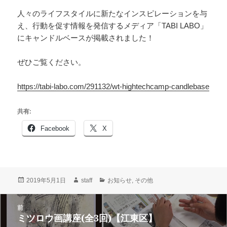
人々のライフスタイルに新たなインスピレーションを与
え、行動を促す情報を発信するメディア「TABI LABO」
にキャンドルベースが掲載されました！
ぜひご覧ください。
https://tabi-labo.com/291132/wt-hightechcamp-candlebase
共有:
Facebook
X
投
作
カ
2019年5月1日
staff
お知らせ
,
その他
稿
成
テ
日:
者
ゴ
投
前
リ
稿
ミツロウ画講座(全3回)【江東区】
ー
前
ナ