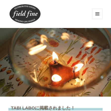
メニュ
ーとウ
ィジェ
field fine
ット
TABI LABOに掲載されました！