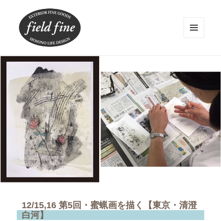
メニュ
ーとウ
ィジェ
field fine
ット
12/15,16 第5回・蜜蝋画を描く【東京・清澄
白河】