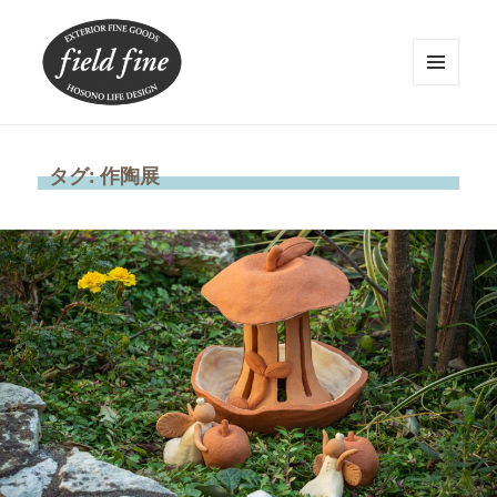
メニュ
ーとウ
ィジェ
field fine
ット
タグ:
作陶展