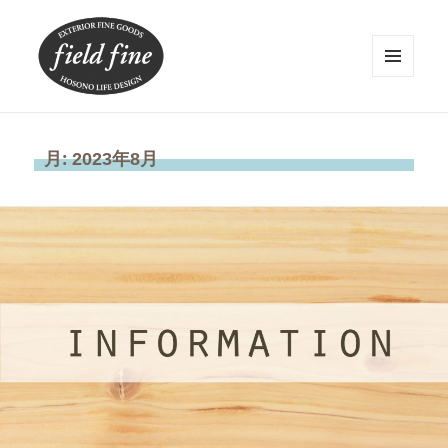
メニュ
ーとウ
ィジェ
field fine
ット
月:
2023年8月